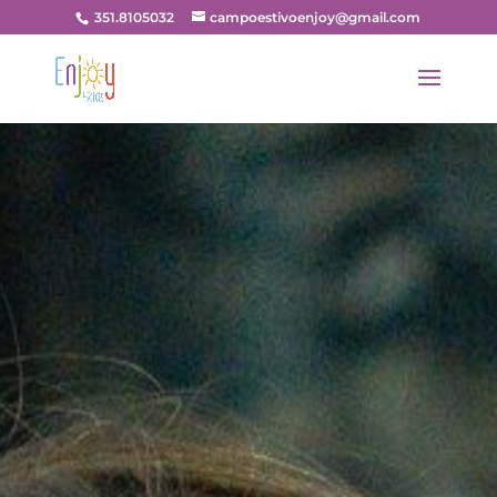
351.8105032
campoestivoenjoy@gmail.com