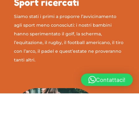
Sport ricercati
Siamo stati i primi a proporre l’avvicinamento
agli sport meno conosciuti: i nostri bambini
hanno sperimentato il golf, la scherma,
l’equitazione, il rugby, il football americano, il tiro
con l’arco, il padel e quest’estate ne proveranno
tanti altri.
Contattaci!